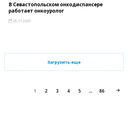
В Севастопольском онкодиспансере
работает онкоуролог
05.11.2025
Загрузить еще
1
2
3
4
5
...
86